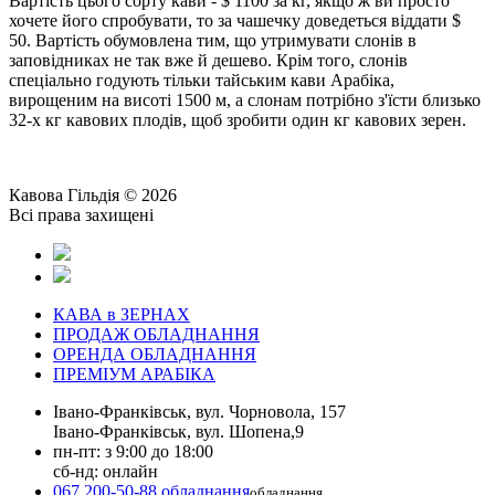
Вартість цього сорту кави - $ 1100 за кг, якщо ж ви просто
хочете його спробувати, то за чашечку доведеться віддати $
50. Вартість обумовлена ​​тим, що утримувати слонів в
заповідниках не так вже й дешево. Крім того, слонів
спеціально годують тільки тайським кави Арабіка,
вирощеним на висоті 1500 м, а слонам потрібно з'їсти близько
32-х кг кавових плодів, щоб зробити один кг кавових зерен.
Кавова Гільдія © 2026
Всі права захищені
КАВА в ЗЕРНАХ
ПРОДАЖ ОБЛАДНАННЯ
ОРЕНДА ОБЛАДНАННЯ
ПРЕМІУМ АРАБІКА
Івано-Франківськ, вул. Чорновола, 157
Івано-Франківськ, вул. Шопена,9
пн-пт: з 9:00 до 18:00
сб-нд: онлайн
067 200-50-88 обладнання
обладнання