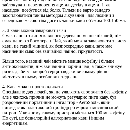
заблокувати перетворення ацетальдегіду в ацетат і, як
наслідок, позбутися від болю. Тільки не варто занадто
захоплюватися таким методом лікування - для людини з
середньою масою тіла досить чашки кави об'ємом 100-150 мл.
3. З кави можна заварювати чай
Смак напою з листя кавового дерева не менше цікавий, ніж
смак напою з його зерен. Чай, який можна заварювати з листя
кави, не такий міцний, як безпосередньо кави, зате має
насичений смак без звичайної чайної гіркуватості.
Більш того, кавовий чай містить менше кофеїну і більше
антиоксидантів, ніж звичайний чорний чай, а також знижує
ризик діабету і хвороб серця завдяки високому рівню
містяться в ньому особливих з'єднань.
4. Кава можна просто вдихати
Спеціально для людей, які не уявляють своє життя без кофеїну,
але з якихось причин не можуть регулярно пити каву, був
розроблений портативний інгалятор «AeroShot», який
виглядає як пластиковий циліндр розміром з мисливський
патрон. У кожному такому пристрої міститься 100 мг кофеїну.
По суті, це безкалорійні альтернатива кави і іншим
енергетикам.