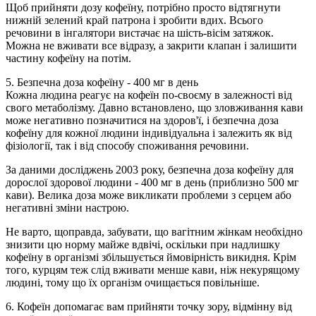
Щоб прийняти дозу кофеїну, потрібно просто відтягнути
нижній зелений край патрона і зробити вдих. Всього
речовини в інгалятори вистачає на шість-вісім затяжок.
Можна не вживати все відразу, а закрити клапан і залишити
частину кофеїну на потім.
5. Безпечна доза кофеїну - 400 мг в день
Кожна людина реагує на кофеїн по-своєму в залежності від
свого метаболізму. Давно встановлено, що зловживання кави
може негативно позначитися на здоров'ї, і безпечна доза
кофеїну для кожної людини індивідуальна і залежить як від
фізіології, так і від способу споживання речовини.
За даними досліджень 2003 року, безпечна доза кофеїну для
дорослої здорової людини - 400 мг в день (приблизно 500 мг
кави). Велика доза може викликати проблеми з серцем або
негативні зміни настрою.
Не варто, щоправда, забувати, що вагітним жінкам необхідно
знизити цю норму майже вдвічі, оскільки при надлишку
кофеїну в організмі збільшується ймовірність викидня. Крім
того, курцям теж слід вживати менше кави, ніж некурящому
людині, тому що їх організм очищається повільніше.
6. Кофеїн допомагає вам прийняти точку зору, відмінну від