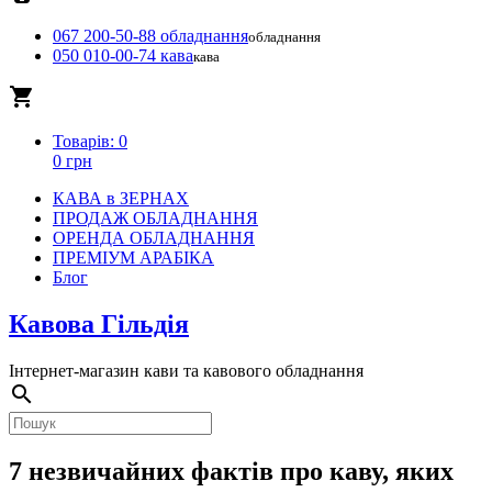
067 200-50-88 обладнання
обладнання
050 010-00-74 кава
кава
local_grocery_store
Товарів: 0
0 грн
КАВА в ЗЕРНАХ
ПРОДАЖ ОБЛАДНАННЯ
ОРЕНДА ОБЛАДНАННЯ
ПРЕМІУМ АРАБІКА
Блог
Кавова Гільдія
Інтернет-магазин кави та кавового обладнання
search
7 незвичайних фактів про каву, яких