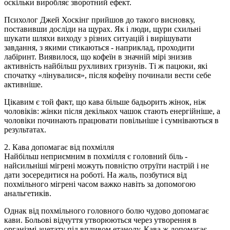
оскільки виробляє зворотний ефект.
Психолог Джей Хоcкінг прийшов до такого висновку,
поставивши досліди на щурах. Як і люди, щури схильні
шукати шляхи виходу з різних ситуацій і вирішувати
завдання, з якими стикаються - наприклад, проходити
лабіринт. Виявилося, що кофеїн в значній мірі знизив
активність найбільш рухливих гризунів. Ті ж пацюки, які
спочатку «лінувалися», після кофеїну починали вести себе
активніше.
Цікавим є той факт, що кава більше бадьорить жінок, ніж
чоловіків: жінки після декількох чашок стають енергійніше, а
чоловіки починають працювати повільніше і сумніваються в
результатах.
2. Кава допомагає від похмілля
Найбільш неприємним в похмілля є головний біль -
найсильніші мігрені можуть повністю отруїти настрій і не
дати зосередитися на роботі. На жаль, позбутися від
похмільного мігрені часом важко навіть за допомогою
анальгетиків.
Однак від похмільного головного болю чудово допомагає
кави. Больові відчуття утворюються через утворення в
організмі ацетату під впливом етанолу. Кава ж допомагає