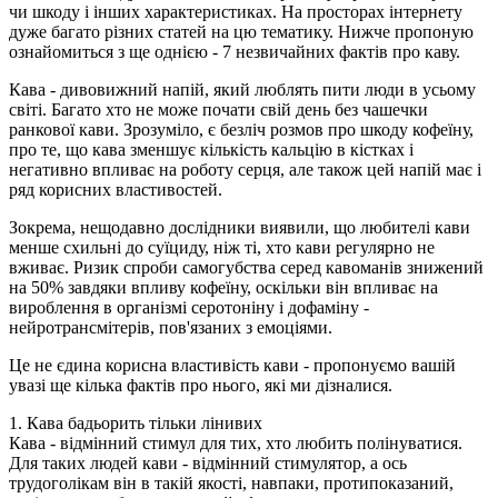
чи шкоду і інших характеристиках. На просторах інтернету
дуже багато різних статей на цю тематику. Нижче пропоную
ознайомиться з ще однією - 7 незвичайних фактів про каву.
Кава - дивовижний напій, який люблять пити люди в усьому
світі. Багато хто не може почати свій день без чашечки
ранкової кави. Зрозуміло, є безліч розмов про шкоду кофеїну,
про те, що кава зменшує кількість кальцію в кістках і
негативно впливає на роботу серця, але також цей напій має і
ряд корисних властивостей.
Зокрема, нещодавно дослідники виявили, що любителі кави
менше схильні до суїциду, ніж ті, хто кави регулярно не
вживає. Ризик спроби самогубства серед кавоманів знижений
на 50% завдяки впливу кофеїну, оскільки він впливає на
вироблення в організмі серотоніну і дофаміну -
нейротрансмітерів, пов'язаних з емоціями.
Це не єдина корисна властивість кави - пропонуємо вашій
увазі ще кілька фактів про нього, які ми дізналися.
1. Кава бадьорить тільки лінивих
Кава - відмінний стимул для тих, хто любить полінуватися.
Для таких людей кави - відмінний стимулятор, а ось
трудоголікам він в такій якості, навпаки, протипоказаний,