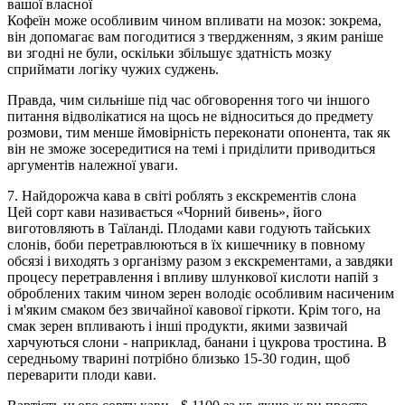
вашої власної
Кофеїн може особливим чином впливати на мозок: зокрема,
він допомагає вам погодитися з твердженням, з яким раніше
ви згодні не були, оскільки збільшує здатність мозку
сприймати логіку чужих суджень.
Правда, чим сильніше під час обговорення того чи іншого
питання відволікатися на щось не відноситься до предмету
розмови, тим менше ймовірність переконати опонента, так як
він не зможе зосередитися на темі і приділити приводиться
аргументів належної уваги.
7. Найдорожча кава в світі роблять з екскрементів слона
Цей сорт кави називається «Чорний бивень», його
виготовляють в Таїланді. Плодами кави годують тайських
слонів, боби перетравлюються в їх кишечнику в повному
обсязі і виходять з організму разом з екскрементами, а завдяки
процесу перетравлення і впливу шлункової кислоти напій з
оброблених таким чином зерен володіє особливим насиченим
і м'яким смаком без звичайної кавової гіркоти. Крім того, на
смак зерен впливають і інші продукти, якими зазвичай
харчуються слони - наприклад, банани і цукрова тростина. В
середньому тварині потрібно близько 15-30 годин, щоб
переварити плоди кави.