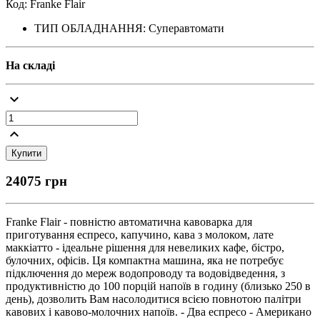
Код: Franke Flair
ТИП ОБЛАДНАННЯ: Суперавтомати
На складі
keyboard_arrow_down
keyboard_arrow_up
24075 грн
Franke Flair - повністю автоматична кавоварка для
приготування еспресо, капучино, кава з молоком, лате
маккіатто - ідеальне рішення для невеликих кафе, бістро,
булочних, офісів. Ця компактна машина, яка не потребує
підключення до мереж водопроводу та водовідведення, з
продуктивністю до 100 порцій напоїв в годину (близько 250 в
день), дозволить Вам насолодитися всією повнотою палітри
кавових і кавово-молочних напоїв. - Два еспресо - Американо