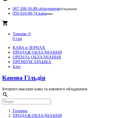
067 200-50-88 обладнання
обладнання
050 010-00-74 кава
кава
local_grocery_store
Товарів: 0
0 грн
КАВА в ЗЕРНАХ
ПРОДАЖ ОБЛАДНАННЯ
ОРЕНДА ОБЛАДНАННЯ
ПРЕМІУМ АРАБІКА
Блог
Кавова Гільдія
Інтернет-магазин кави та кавового обладнання
search
Головна
ПРОДАЖ ОБЛАДНАННЯ