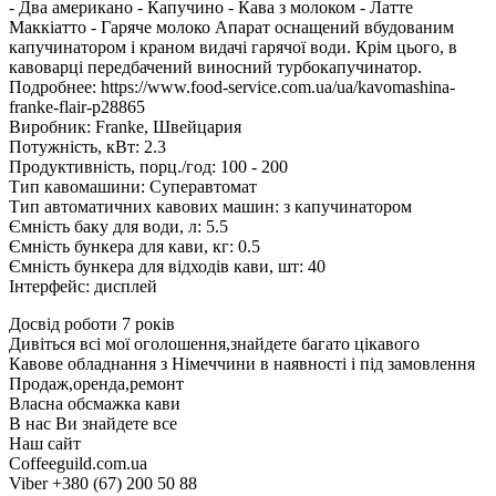
- Два американо - Капучино - Кава з молоком - Латте
Маккіатто - Гаряче молоко Апарат оснащений вбудованим
капучинатором і краном видачі гарячої води. Крім цього, в
кавоварці передбачений виносний турбокапучинатор.
Подробнее: https://www.food-service.com.ua/ua/kavomashina-
franke-flair-p28865
Виробник: Franke, Швейцария
Потужність, кВт: 2.3
Продуктивність, порц./год: 100 - 200
Тип кавомашини: Суперавтомат
Тип автоматичних кавових машин: з капучинатором
Ємність баку для води, л: 5.5
Ємність бункера для кави, кг: 0.5
Ємність бункера для відходів кави, шт: 40
Інтерфейс: дисплей
Досвід роботи 7 років
Дивіться всі мої оголошення,знайдете багато цікавого
Кавове обладнання з Німеччини в наявності і під замовлення
Продаж,оренда,ремонт
Власна обсмажка кави
В нас Ви знайдете все
Наш сайт
Coffeeguild.com.ua
Viber +380 (67) 200 50 88