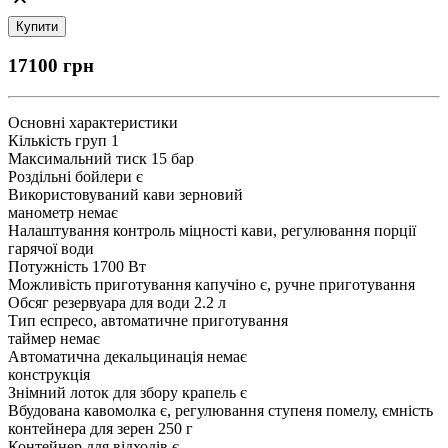
17100 грн
Основні характеристики
Кількість груп 1
Максимальний тиск 15 бар
Роздільні бойлери є
Використовуваний кави зерновий
манометр немає
Налаштування контроль міцності кави, регулювання порції
гарячої води
Потужність 1700 Вт
Можливість приготування капучіно є, ручне приготування
Обсяг резервуара для води 2.2 л
Тип еспресо, автоматичне приготування
таймер немає
Автоматична декальцинація немає
конструкція
Знімний лоток для збору крапель є
Вбудована кавомолка є, регулювання ступеня помелу, ємність
контейнера для зерен 250 г
Контейнер для відходів є