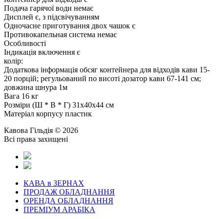
Подача гарячої води немає
Дисплей є, з підсвічуванням
Одночасне приготування двох чашок є
Противокапельная система немає
Особливості
Індикація включення є
колір:
Додаткова інформація обсяг контейнера для відходів кави 15-
20 порцій; регульований по висоті дозатор кави 67-141 см;
довжина шнура 1м
Вага 16 кг
Розміри (Ш * В * Г) 31x40x44 см
Матеріал корпусу пластик
Кавова Гільдія © 2026
Всі права захищені
КАВА в ЗЕРНАХ
ПРОДАЖ ОБЛАДНАННЯ
ОРЕНДА ОБЛАДНАННЯ
ПРЕМІУМ АРАБІКА