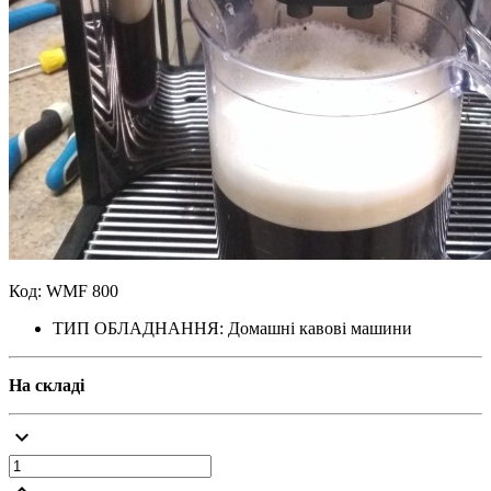
Код: WMF 800
ТИП ОБЛАДНАННЯ: Домашні кавові машини
На складі
keyboard_arrow_down
keyboard_arrow_up