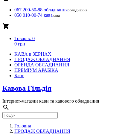
067 200-50-88 обладнання
обладнання
050 010-00-74 кава
кава
local_grocery_store
Товарів: 0
0 грн
КАВА в ЗЕРНАХ
ПРОДАЖ ОБЛАДНАННЯ
ОРЕНДА ОБЛАДНАННЯ
ПРЕМІУМ АРАБІКА
Блог
Кавова Гільдія
Інтернет-магазин кави та кавового обладнання
search
Головна
ПРОДАЖ ОБЛАДНАННЯ